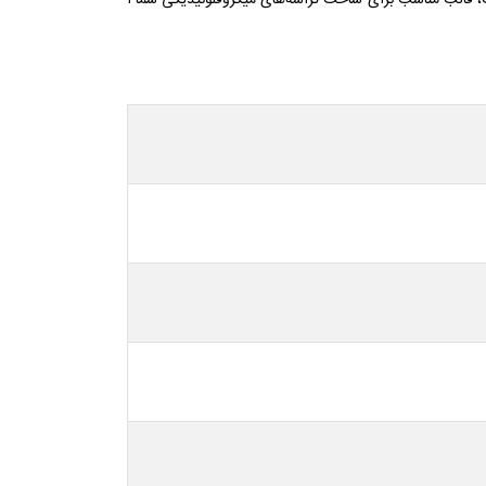
عت، قالب مناسب برای ساخت تراشه‌های میکروفلوئیدیکی شما ا