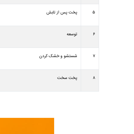
۵
پخت پس از تابش
۶
توسعه
۷
شستشو و خشک کردن
۸
پخت سخت