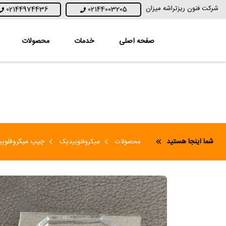
شرکت فنون ریزتراشه میزان
02144974436
02144003205
صفحه اصلی
خدمات
محصولات
شما اینجا هستید
چیپ میکروفلویید
محصولات
میکروفلوییدیک